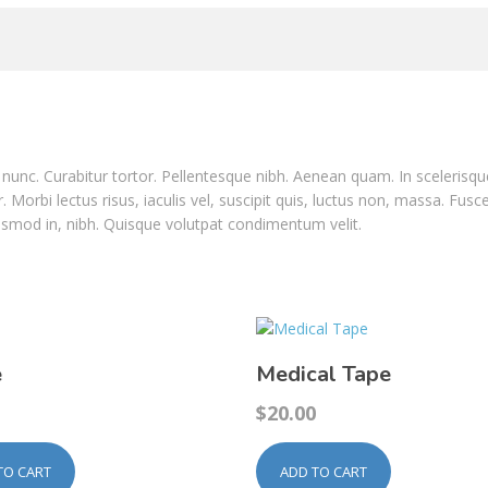
nia nunc. Curabitur tortor. Pellentesque nibh. Aenean quam. In sceleris
. Morbi lectus risus, iaculis vel, suscipit quis, luctus non, massa. Fusce
ismod in, nibh. Quisque volutpat condimentum velit.
e
Medical Tape
$
20.00
TO CART
ADD TO CART