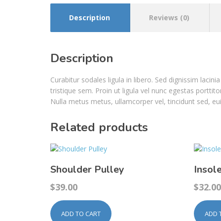
Description
Reviews (0)
Description
Curabitur sodales ligula in libero. Sed dignissim laci
tristique sem. Proin ut ligula vel nunc egestas porttitor
Nulla metus metus, ullamcorper vel, tincidunt sed, eu
Related products
Shoulder Pulley
Insol
$
39.00
$
32.00
ADD TO CART
ADD 