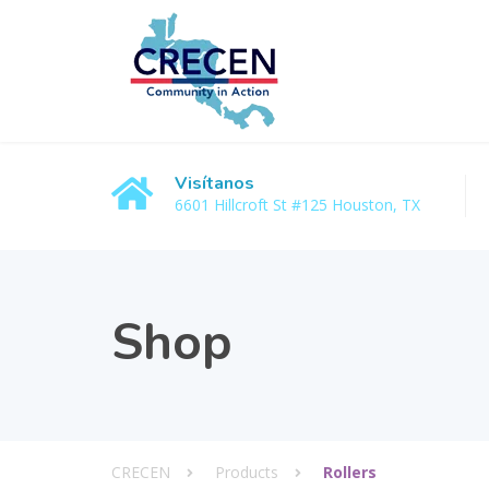
Visítanos
6601 Hillcroft St #125 Houston, TX
Shop
CRECEN
Products
Rollers