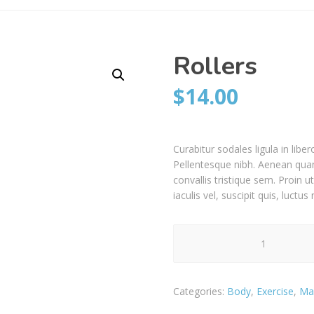
Rollers
$
14.00
Curabitur sodales ligula in liber
Pellentesque nibh. Aenean quam
convallis tristique sem. Proin ut
iaculis vel, suscipit quis, luctu
Rollers
quantity
Categories:
Body
,
Exercise
,
Ma