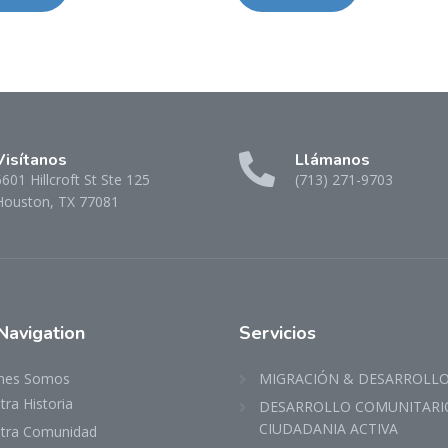
Visítanos
Llámanos
601 Hillcroft St Ste 125
(713) 271-9703
Houston, TX 77081
Navigation
Servicios
nes Somos
MIGRACIÓN & DESARROLL
ra Historia
DESARROLLO COMUNITARI
CIUDADANIA ACTIVA
tra Comunidad