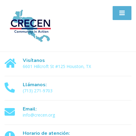
Visítanos
6601 Hillcroft St #125 Houston, TX
Llámanos:
(713) 271-9703
Email:
info@crecen.org
Horario de atención: