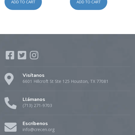
ADD TO CART
ADD TO CART
Visítanos
6601 Hillcroft St Ste 125 Houston, TX 77081
Llámanos
(713) 271-9703
Escríbenos
info@crecen.org