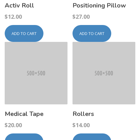
Activ Roll
Positioning Pillow
$
12.00
$
27.00
ADD TO CART
ADD TO CART
Medical Tape
Rollers
$
20.00
$
14.00