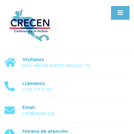
Visítanos
6601 Hillcroft St #125 Houston, TX
Llámanos:
(713) 271-9703
Email:
info@crecen.org
Horario de atención: