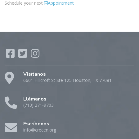
Schedule your next
Appointment
Visítanos
6601 Hillcroft St Ste 125 Houston, TX 77081
Llámanos
(713) 271-9703
Escríbenos
info@crecen.org